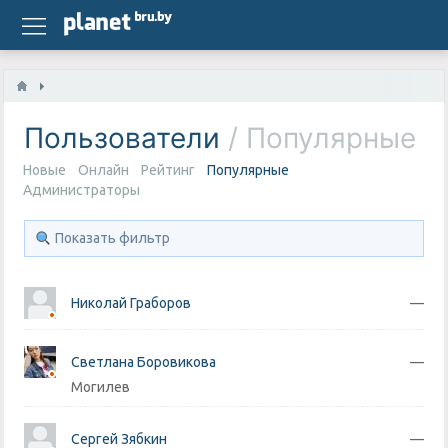
Поиск
Люди
Пользователи
/ Популярные
Блоги
Новые
Онлайн
Рейтинг
Популярные
Фото
Администраторы
Группы
Показать фильтр
Новости
Николай Граборов
—
Светлана Боровикова
—
Могилев
Сергей Зябкин
—