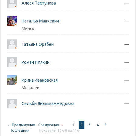
Алеся Пестунова
—
Наталья Мацкевич
—
Минск
Татьяна Орабей
—
Роман Плякин
—
Ирина Ивановская
—
Могилев
Сельби Яйлымаммедовна
—
← Предыдущая
Следующая →
1
2
3
4
5
Последняя
Показаны 16-30 из 116