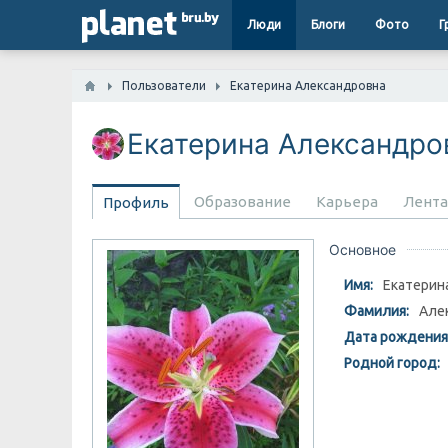
Люди
Блоги
Фото
Г
Поиск
Пользователи
Екатерина Александровна
Люди
Екатерина Александр
Блоги
Фото
Образование
Карьера
Лента
Профиль
Группы
Новости
Основное
Имя:
Екатерин
Фамилия:
Але
Дата рождения
Родной город: