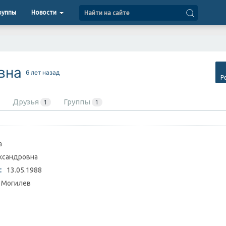
руппы
Новости
овна
6 лет назад
Р
Друзья
Группы
1
1
а
ксандровна
:
13.05.1988
Могилев